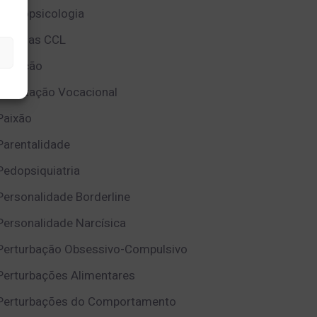
Neuropsicologia
Notícias CCL
Nutrição
Orientação Vocacional
Paixão
Parentalidade
Pedopsiquiatria
Personalidade Borderline
Personalidade Narcísica
Perturbação Obsessivo-Compulsivo
Perturbações Alimentares
Perturbações do Comportamento