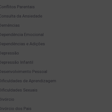
Conflitos Parentais
Consulta da Ansiedade
Demências
Dependência Emocional
Dependências e Adições
Depressão
Depressão Infantil
Desenvolvimento Pessoal
Dificuldades de Aprendizagem
Dificuldades Sexuais
Divórcio
Divórcio dos Pais