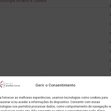
icologia Infantil e Juvenil
Gerir o Consentimento
a fornecer as melhores experiências, usamos tecnologias como cookies para
Uma diferença (dificuldade) na aprendizagem
azenar e/ou aceder a informações do dispositivo. Consentir com essas
nologias nos permitirá processar dados, como comportamento de navegação o
Ana Santos