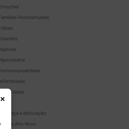
Emoções
Famílias Reconstruídas
Fobias
Gravidez
Hipnose
Hipocondria
Homossexualidade
Infertilidade
Infidelidade
Luto
Mudança e Motivação
Natal e Ano Novo
u