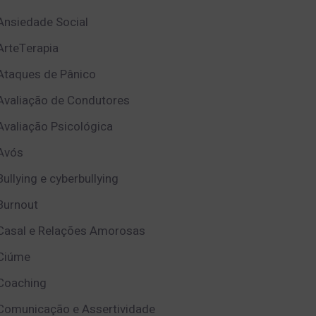
Ansiedade Social
ArteTerapia
Ataques de Pânico
Avaliação de Condutores
Avaliação Psicológica
Avós
Bullying e cyberbullying
Burnout
Casal e Relações Amorosas
Ciúme
Coaching
Comunicação e Assertividade