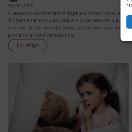
IDs
16/06/2025
neg
A presença de momentos de pausa mental torna-se
fundamental no mundo digital e acelerado em que
vivemos. Neste sentido, a leitura assume um papel
profundo e transformador na...
Ler artigo