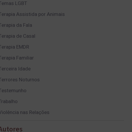
Temas LGBT
Terapia Assistida por Animais
Terapia da Fala
Terapia de Casal
Terapia EMDR
Terapia Familiar
Terceira Idade
Terrores Noturnos
Testemunho
Trabalho
Violência nas Relações
Autores