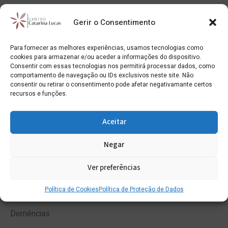
Avaliação de Condutores
Gerir o Consentimento
Avaliação Psicológica
Avós
Para fornecer as melhores experiências, usamos tecnologias como
cookies para armazenar e/ou aceder a informações do dispositivo.
Bullying e cyberbullying
Consentir com essas tecnologias nos permitirá processar dados, como
comportamento de navegação ou IDs exclusivos neste site. Não
Burnout
consentir ou retirar o consentimento pode afetar negativamante certos
recursos e funções.
Casal e Relações Amorosas
Ciúme
Aceitar
Coaching
Negar
Comunicação e Assertividade
Ver preferências
Conflitos Parentais
Política de Cookies
Política de Proteção de Dados
Consulta da Ansiedade
Demências