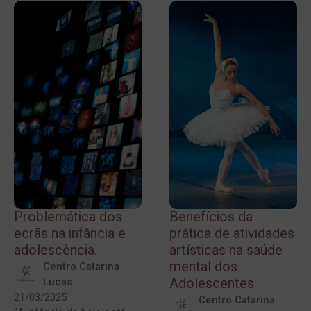
Problemática dos
Benefícios da
ecrãs na infância e
prática de atividades
adolescência.
artísticas na saúde
mental dos
Centro Catarina
Adolescentes
Lucas
21/03/2025
Centro Catarina