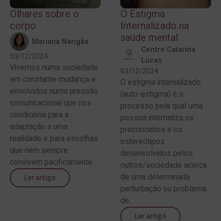
Olhares sobre o
O Estigma
corpo
Internalizado na
saúde mental
Mariana Narigão
Centro Catarina
03/12/2024
Lucas
Vivemos numa sociedade
03/12/2024
em constante mudança e
O estigma internalizado
envolvidos numa pressão
(auto-estigma) é o
comunicacional que nos
processo pela qual uma
condiciona para a
pessoa internaliza os
adaptação a uma
preconceitos e os
realidade e para escolhas
estereótipos
que nem sempre
desenvolvidos pelos
convivem pacificamente...
outros/sociedade acerca
de uma determinada
Ler artigo
perturbação ou problema
de...
Ler artigo