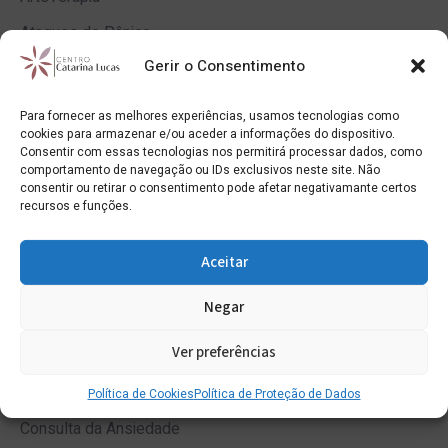
Ataques de Pânico
Gerir o Consentimento
Avaliação de Condutores
Avaliação Psicológica
Para fornecer as melhores experiências, usamos tecnologias como
cookies para armazenar e/ou aceder a informações do dispositivo.
Avós
Consentir com essas tecnologias nos permitirá processar dados, como
comportamento de navegação ou IDs exclusivos neste site. Não
Bullying e cyberbullying
consentir ou retirar o consentimento pode afetar negativamante certos
recursos e funções.
Burnout
Casal e Relações Amorosas
Aceitar
Ciúme
Negar
Coaching
Ver preferências
Comunicação e Assertividade
Conflitos Parentais
Política de Cookies
Política de Proteção de Dados
Consulta da Ansiedade