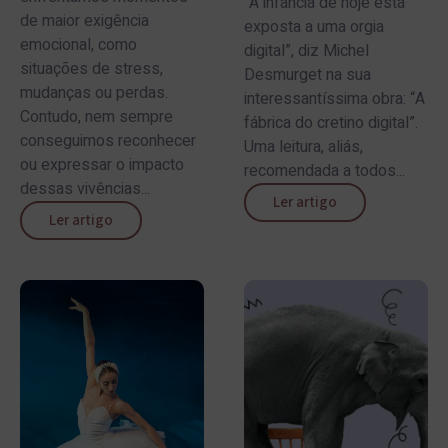
“A infância de hoje está
de maior exigência
exposta a uma orgia
emocional, como
digital”, diz Michel
situações de stress,
Desmurget na sua
mudanças ou perdas.
interessantíssima obra: “A
Contudo, nem sempre
fábrica do cretino digital”.
conseguimos reconhecer
Uma leitura, aliás,
ou expressar o impacto
recomendada a todos...
dessas vivências...
Ler artigo
Ler artigo