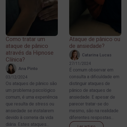
Como tratar um
Ataque de pânico ou
ataque de pânico
de ansiedade?
através da Hipnose
Catarina Lucas
Clínica?
27/11/2024
Ana Pinto
É comum observar em
consulta a dificuldade em
03/12/2024
Os ataques de pânico são
distinguir ataques de
um problema psicológico
pânico de ataques de
comum, é uma experiência
ansiedade. E apesar de
que resulta de stress ou
parecer tratar-se do
ansiedade se instalarem
mesmo, são na realidade
devido à correria da vida
diferentes respostas...
diária. Estes ataques...
Ler artigo