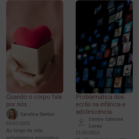
Quando o corpo fala
Problemática dos
por nós
ecrãs na infância e
adolescência.
Carolina Santos
Centro Catarina
03/07/2025
Lucas
Ao longo da vida,
21/03/2025
enfrentamos momentos