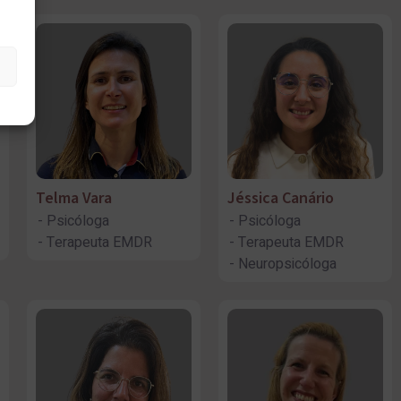
Telma Vara
Jéssica Canário
Psicóloga
Psicóloga
Terapeuta EMDR
Terapeuta EMDR
Neuropsicóloga