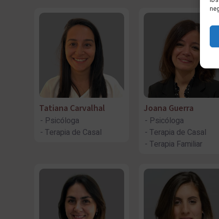
IDs
neg
Tatiana Carvalhal
Joana Guerra
Psicóloga
Psicóloga
Terapia de Casal
Terapia de Casal
Terapia Familiar