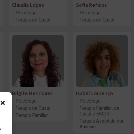
Cláudia Lopes
Sofia Refoios
Psicóloga
Psicóloga
Terapia de Casal
Terapia de Casal
Brigite Henriques
Isabel Lourenço
Psicóloga
Psicóloga
Terapia de Casal
Terapia Familiar, de
Casal e EMDR
Terapia Familiar
Terapia Assistida por
Animais
u