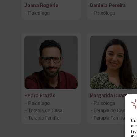
Joana Rogério
Daniela Pereira
Psicóloga
Psicóloga
Pedro Frazão
Margarida Duarte
Psicólogo
Psicóloga
Terapia de Casal
Terapia de Casal
Terapia Familiar
Terapia Familiar
Par
arm
tec