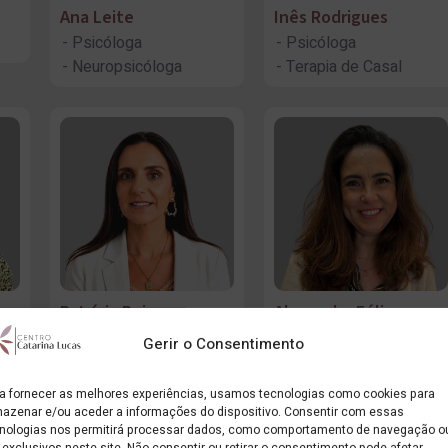
Ana Leite
Inês Rodrigues
Psicóloga
Psicóloga
Neuropsicóloga
Terapia de Casal
Patrícia Reis
Alexandra Félix
Psicóloga
Psicóloga
Gerir o Consentimento
Terapia de Casal
Terapia de Casal
Coaching
Terapia Familiar
a fornecer as melhores experiências, usamos tecnologias como cookies para
Coaching
azenar e/ou aceder a informações do dispositivo. Consentir com essas
nologias nos permitirá processar dados, como comportamento de navegação o