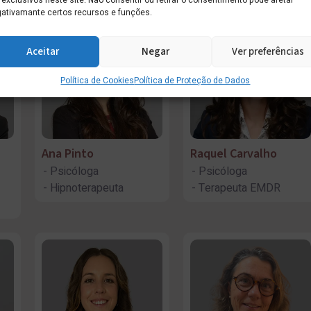
 exclusivos neste site. Não consentir ou retirar o consentimento pode afetar
ativamante certos recursos e funções.
Aceitar
Negar
Ver preferências
Política de Cookies
Política de Proteção de Dados
Ana Pinto
Raquel Carvalho
Psicóloga
Psicóloga
Hipnoterapeuta
Terapeuta EMDR