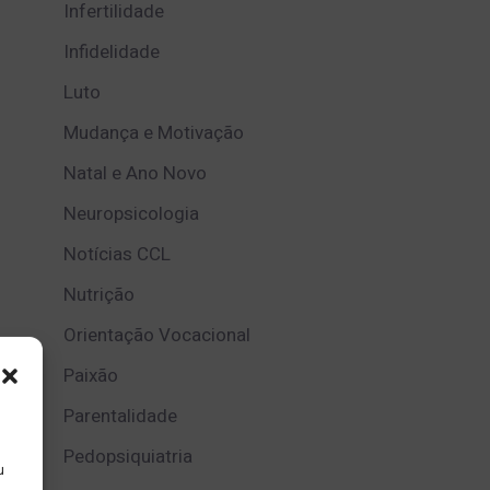
Infertilidade
Infidelidade
Luto
Mudança e Motivação
Natal e Ano Novo
Neuropsicologia
Notícias CCL
Nutrição
Orientação Vocacional
Paixão
Parentalidade
Pedopsiquiatria
u