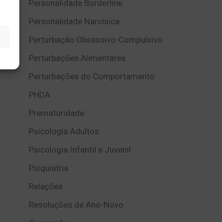
Personalidade Borderline
Personalidade Narcísica
Perturbação Obsessivo-Compulsivo
Perturbações Alimentares
Perturbações do Comportamento
PHDA
Prematuridade
Psicologia Adultos
Psicologia Infantil e Juvenil
Psiquiatria
Relações
Resoluções de Ano-Novo