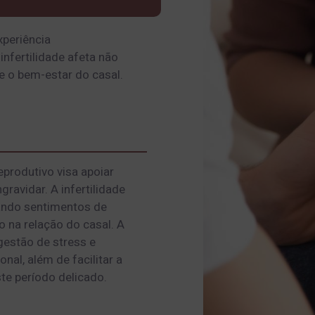
xperiência
nfertilidade afeta não
e o bem-estar do casal.
eprodutivo visa apoiar
ravidar. A infertilidade
rando sentimentos de
o na relação do casal. A
gestão de stress e
al, além de facilitar a
te período delicado.