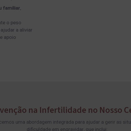
 familiar
,
nte o peso
judar a aliviar
e apoio
rvenção na Infertilidade no Nosso C
cemos uma abordagem integrada para ajudar a gerir as situa
dificuldade em engravidar, que inclui: