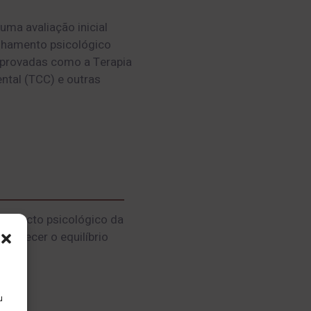
uma avaliação inicial
nhamento psicológico
mprovadas como a Terapia
tal (TCC) e outras
 impacto psicológico da
ortalecer o equilíbrio
u