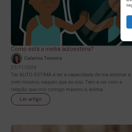
IDs
neg
Como está a minha autoestima?
Catarina Teixeira
27/11/2024
Ter AUTO-ESTIMA é ter a capacidade de me estimar a
mim mesmo, naquilo que eu sou. Tem a ver com a
relação que crio comigo mesmo e, acima...
Ler artigo