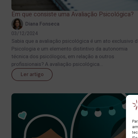
Em que consiste uma Avaliação Psicológica?
Diana Fonseca
03/12/2024
Sabia que a avaliação psicológica é um ato exclusivo 
Psicologia e um elemento distintivo da autonomia
técnica dos psicólogos, em relação a outros
profissionais? A avaliação psicológica...
Ler artigo
Par
arm
tec