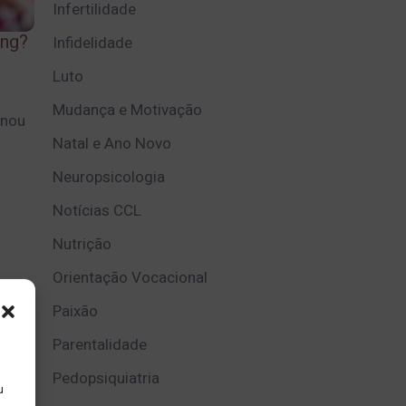
Infertilidade
ing?
Infidelidade
Luto
Mudança e Motivação
onou
Natal e Ano Novo
Neuropsicologia
Notícias CCL
Nutrição
Orientação Vocacional
Paixão
Parentalidade
Pedopsiquiatria
u