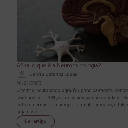
Afinal o que é a Neuropsicologia?
Centro Catarina Lucas
26/03/2025
O termo Neuropsicologia, foi, principalmente, conc
m
por Luria em 1981, como a ciência que estuda a rel
entre o cérebro e o comportamento humano, e talv
seja essa...
Ler artigo