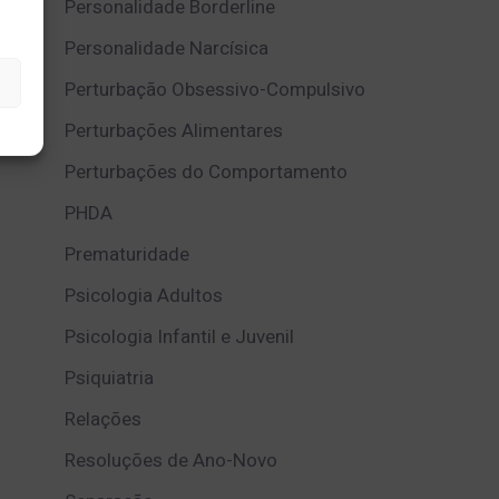
Personalidade Borderline
Personalidade Narcísica
Perturbação Obsessivo-Compulsivo
Perturbações Alimentares
Perturbações do Comportamento
PHDA
Prematuridade
Psicologia Adultos
Psicologia Infantil e Juvenil
Psiquiatria
Relações
Resoluções de Ano-Novo