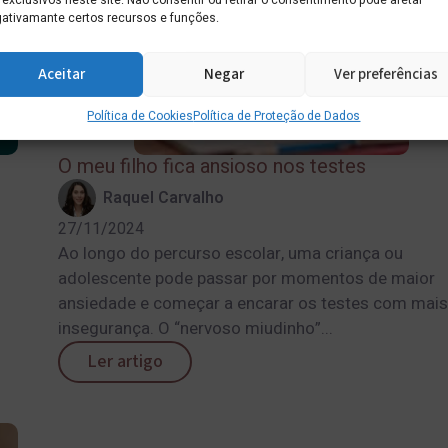
 exclusivos neste site. Não consentir ou retirar o consentimento pode afetar
ativamante certos recursos e funções.
Aceitar
Negar
Ver preferências
Política de Cookies
Política de Proteção de Dados
O meu filho fica ansioso nos testes
Raquel Carvalho
27/11/2024
Ao longo do percurso escolar, uma criança ou
adolescente pode passar por momentos de maior
ansiedade e começar a encarar os testes com mais
insegurança. O “nervoso miudinho”...
Ler artigo