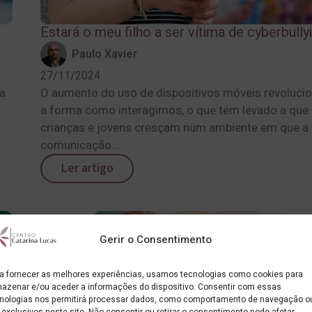
Estará o meu filho a ser vítima de cyberbully
Paulo Xavier
27/11/2024
da
O aumento do uso de dispositivos móveis revoluci
a forma como interagimos, o que tem levado a que
crianças e jovens cresçam num ambiente em que a
comunicação...
Ler artigo
Gerir o Consentimento
a fornecer as melhores experiências, usamos tecnologias como cookies para
azenar e/ou aceder a informações do dispositivo. Consentir com essas
nologias nos permitirá processar dados, como comportamento de navegação o