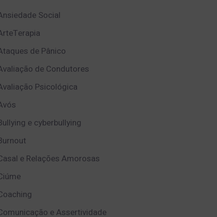
Ansiedade Social
ArteTerapia
Ataques de Pânico
Avaliação de Condutores
Avaliação Psicológica
Avós
Bullying e cyberbullying
Burnout
Casal e Relações Amorosas
Ciúme
Coaching
Comunicação e Assertividade