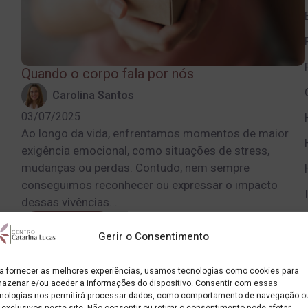
Quando o corpo fala por nós
Carolina Santos
03/07/2025
Ao longo da vida, enfrentamos momentos de maior
exigência emocional, como situações de stress,
mudanças ou perdas. Contudo, nem sempre
conseguimos reconhecer ou expressar o impacto
dessas vivências...
Ler artigo
Gerir o Consentimento
a fornecer as melhores experiências, usamos tecnologias como cookies para
azenar e/ou aceder a informações do dispositivo. Consentir com essas
nologias nos permitirá processar dados, como comportamento de navegação o