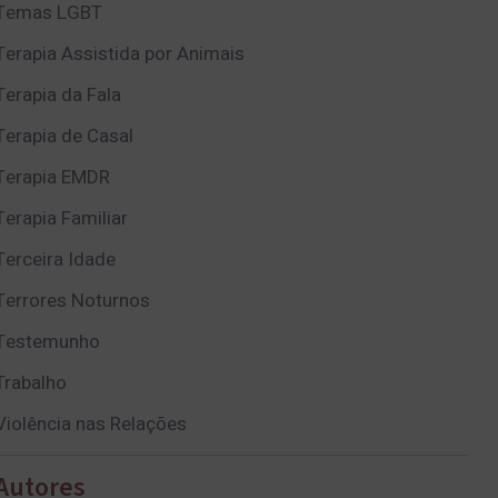
Temas LGBT
Terapia Assistida por Animais
Terapia da Fala
Terapia de Casal
Terapia EMDR
Terapia Familiar
Terceira Idade
Terrores Noturnos
Testemunho
Trabalho
Violência nas Relações
Autores