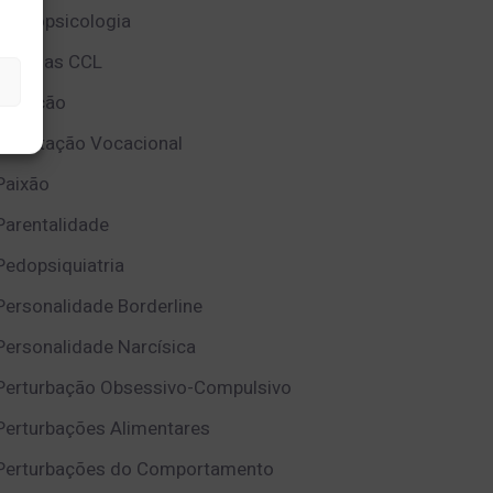
Neuropsicologia
Notícias CCL
Nutrição
Orientação Vocacional
Paixão
Parentalidade
Pedopsiquiatria
Personalidade Borderline
Personalidade Narcísica
Perturbação Obsessivo-Compulsivo
Perturbações Alimentares
Perturbações do Comportamento