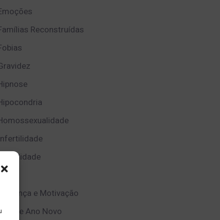
Emoções
Famílias Reconstruídas
Fobias
Gravidez
Hipnose
Hipocondria
Homossexualidade
Infertilidade
Infidelidade
Luto
Mudança e Motivação
Natal e Ano Novo
u