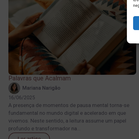
IDs
neg
Palavras que Acalmam
Mariana Narigão
16/06/2025
A presença de momentos de pausa mental torna-se
fundamental no mundo digital e acelerado em que
vivemos. Neste sentido, a leitura assume um papel
profundo e transformador na...
Ler artigo