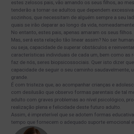
estes zelosos pais, vão amando os seus filhos, ao m
tenderão a tornar-se adultos que dependem excessiv
sozinhos, que necessitam de alguém sempre a seu la
quais se irão deparar ao longo da vida, nomeadamente 
No entanto, estes pais, apenas amaram os seus filhos.
Mas, será esta relação tão linear assim? No ser humano
ou seja, capacidade de superar obstáculos e reinvent
características individuais de cada um, bem como as 
faz de nós, seres biopsicossociais. Quer isto dizer q
capacidade de seguir o seu caminho saudavelmente, u
grande.
É com tristeza que, ao acompanhar crianças e adolescen
com desilusão que observo formas parentais de tal 
adulto com graves problemas ao nível psicológico, p
realização plena e felicidade deste futuro adulto.
Assim, é impreterível que se adotem formas educati
tempo que fornecem o adequado suporte emocional e 