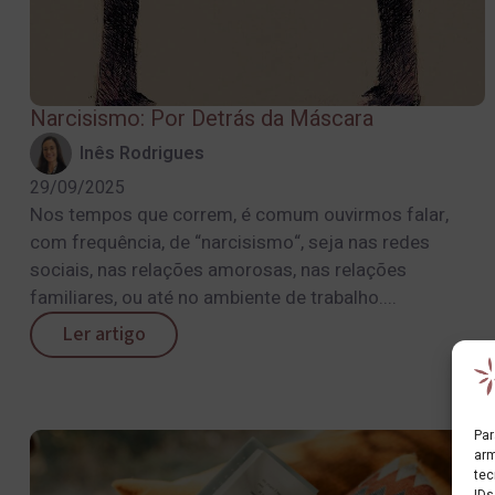
Narcisismo: Por Detrás da Máscara
Inês Rodrigues
29/09/2025
Nos tempos que correm, é comum ouvirmos falar,
com frequência, de “narcisismo“, seja nas redes
sociais, nas relações amorosas, nas relações
familiares, ou até no ambiente de trabalho....
Ler artigo
Par
arm
tec