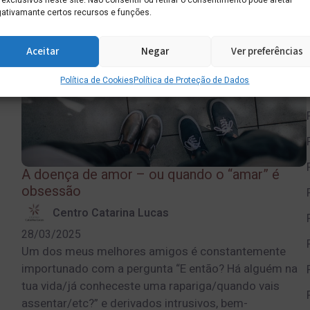
 exclusivos neste site. Não consentir ou retirar o consentimento pode afetar
ativamante certos recursos e funções.
Aceitar
Negar
Ver preferências
Política de Cookies
Política de Proteção de Dados
A doença de amor – ou quando o “amar” é
obsessão
Centro Catarina Lucas
28/03/2025
Um dos meus melhores amigos é constantemente
importunado com a pergunta “E então? Há alguém na
tua vida/já conheceste uma rapariga/quando vais
assentar/etc?” e derivados intrusivos, bem-