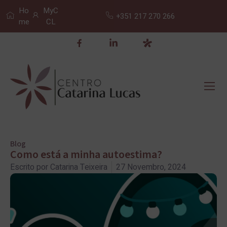
Ho
MyC
+351 217 270 266
me
CL
Blog
Como está a minha autoestima?
Escrito por
Catarina Teixeira
27 Novembro, 2024