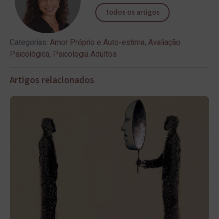
Todos os artigos
Categorias:
Amor Próprio e Auto-estima
,
Avaliação
Psicológica
,
Psicologia Adultos
Artigos relacionados