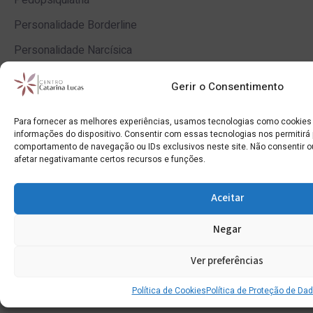
Personalidade Borderline
Personalidade Narcísica
Perturbação Obsessivo-Compulsivo
Gerir o Consentimento
Perturbações Alimentares
Para fornecer as melhores experiências, usamos tecnologias como cookies
Perturbações do Comportamento
informações do dispositivo. Consentir com essas tecnologias nos permitir
comportamento de navegação ou IDs exclusivos neste site. Não consentir ou
PHDA
afetar negativamante certos recursos e funções.
Prematuridade
Aceitar
Psicologia Adultos
Psicologia Infantil e Juvenil
Negar
Psiquiatria
Ver preferências
Relações
Política de Cookies
Política de Proteção de Da
Resoluções de Ano-Novo