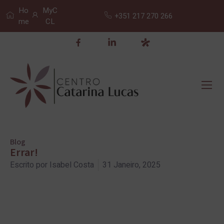
Ho
MyC
+351 217 270 266
me
CL
Blog
Errar!
Escrito por
Isabel Costa
31 Janeiro, 2025