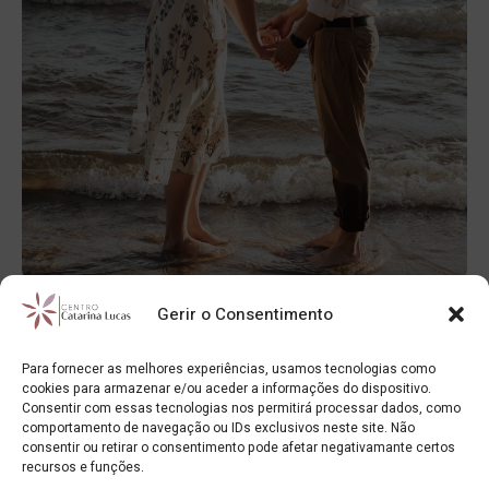
Regressar ou não a um amor passado?
Gerir o Consentimento
Catarina Lucas
28/03/2025
Para fornecer as melhores experiências, usamos tecnologias como
O amor é algo efetivamente difícil de definir e
cookies para armazenar e/ou aceder a informações do dispositivo.
compreender. Claramente tem razões que a razão
Consentir com essas tecnologias nos permitirá processar dados, como
comportamento de navegação ou IDs exclusivos neste site. Não
desconhece. O amor é exatamente o oposto à razão, uma
consentir ou retirar o consentimento pode afetar negativamante certos
vez que...
recursos e funções.