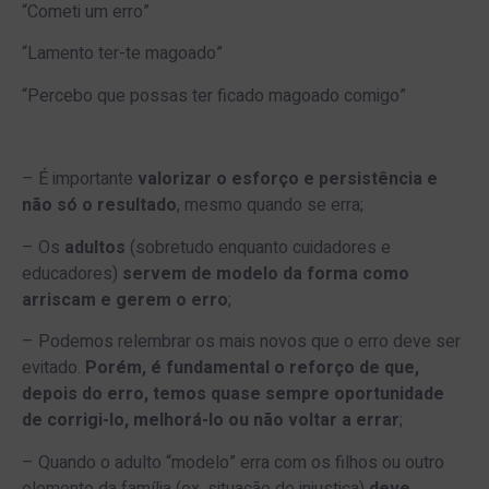
“Cometi um erro”
“Lamento ter-te magoado”
“Percebo que possas ter ficado magoado comigo”
– É importante
valorizar o esforço e persistência e
não só o resultado
, mesmo quando se erra;
– Os
adultos
(sobretudo enquanto cuidadores e
educadores)
servem de modelo da forma como
arriscam e gerem o erro
;
– Podemos relembrar os mais novos que o erro deve ser
evitado.
Porém, é fundamental o reforço de que,
depois do erro, temos quase sempre oportunidade
de corrigi-lo, melhorá-lo ou não voltar a errar
;
– Quando o adulto “modelo” erra com os filhos ou outro
elemento da família (ex. situação de injustiça)
deve