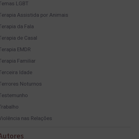
Temas LGBT
Terapia Assistida por Animais
Terapia da Fala
Terapia de Casal
Terapia EMDR
Terapia Familiar
Terceira Idade
Terrores Noturnos
Testemunho
Trabalho
Violência nas Relações
Autores