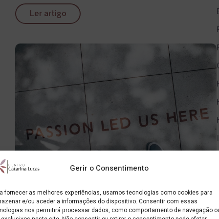
Ler artigo
Gerir o Consentimento
a fornecer as melhores experiências, usamos tecnologias como cookies para
A doença de amor – ou quando o “amar” é
azenar e/ou aceder a informações do dispositivo. Consentir com essas
obsessão
nologias nos permitirá processar dados, como comportamento de navegação o