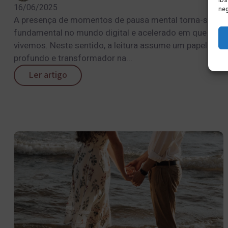
IDs
16/06/2025
neg
A presença de momentos de pausa mental torna-se
fundamental no mundo digital e acelerado em que
vivemos. Neste sentido, a leitura assume um papel
profundo e transformador na...
Ler artigo