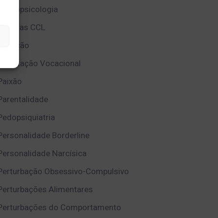
Neuropsicologia
Notícias CCL
Nutrição
Orientação Vocacional
Paixão
Parentalidade
Pedopsiquiatria
Personalidade Borderline
Personalidade Narcísica
Perturbação Obsessivo-Compulsivo
Perturbações Alimentares
Perturbações do Comportamento