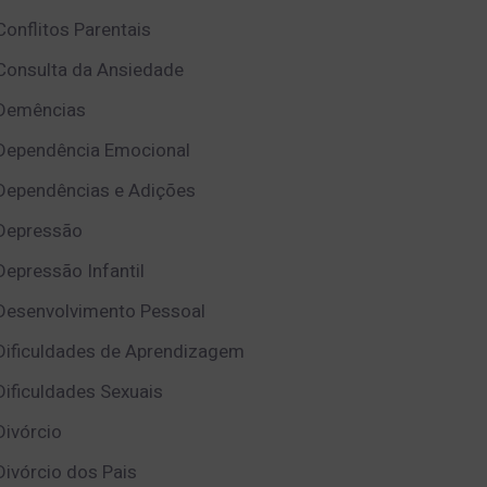
Conflitos Parentais
Consulta da Ansiedade
Demências
Dependência Emocional
Dependências e Adições
Depressão
Depressão Infantil
Desenvolvimento Pessoal
Dificuldades de Aprendizagem
Dificuldades Sexuais
Divórcio
Divórcio dos Pais