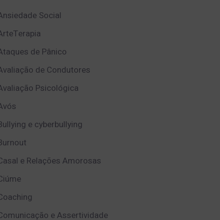
Ansiedade Social
ArteTerapia
Ataques de Pânico
Avaliação de Condutores
Avaliação Psicológica
Avós
Bullying e cyberbullying
Burnout
Casal e Relações Amorosas
Ciúme
Coaching
Comunicação e Assertividade