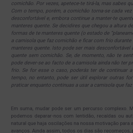
comichão. Por vezes, apetece-te tirá-la, mas sabes que
Com o tempo, porém, a comichão torna-se cada vez ma
desconfortável e, embora continue a manter-te quen
manteres quente. Se decidires que chegou a altura de 
formas de te manteres quente (o estado de “planeamen
a camisola que faz comichão e ficar com frio durant
manteres quente. Isto pode ser mais desconfortável a
quente sem comichão. Se, de momento, não te sentes
pode dever-se ao facto de a camisola ainda não ter p
frio. Se for esse o caso, poderás ter de continua
tempo, no entanto, pode ser útil explorar outras f
praticar enquanto continuas a usar a camisola que fa
Em suma, mudar pode ser um percurso complexo. 
podemos deparar-nos com lentidão, recaídas ou aut
natural que haja oscilações na nossa motivação para 
avanços. Ainda assim, todos os dias são recomeços, p