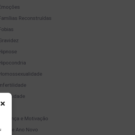
Emoções
Famílias Reconstruídas
Fobias
Gravidez
Hipnose
Hipocondria
Homossexualidade
Infertilidade
Infidelidade
Luto
Mudança e Motivação
Natal e Ano Novo
u