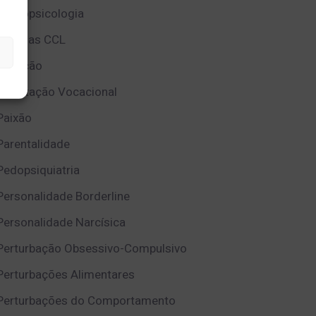
Neuropsicologia
Notícias CCL
Nutrição
Orientação Vocacional
Paixão
Parentalidade
Pedopsiquiatria
Personalidade Borderline
Personalidade Narcísica
Perturbação Obsessivo-Compulsivo
Perturbações Alimentares
Perturbações do Comportamento