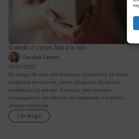
IDs
neg
Quando o corpo fala por nós
Carolina Santos
03/07/2025
Ao longo da vida, enfrentamos momentos de maior
exigência emocional, como situações de stress,
mudanças ou perdas. Contudo, nem sempre
conseguimos reconhecer ou expressar o impacto
dessas vivências...
Ler artigo