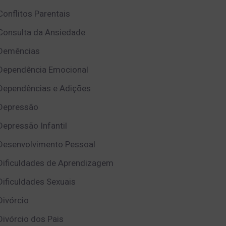
Conflitos Parentais
Consulta da Ansiedade
Demências
Dependência Emocional
Dependências e Adições
Depressão
Depressão Infantil
Desenvolvimento Pessoal
Dificuldades de Aprendizagem
Dificuldades Sexuais
Divórcio
Divórcio dos Pais