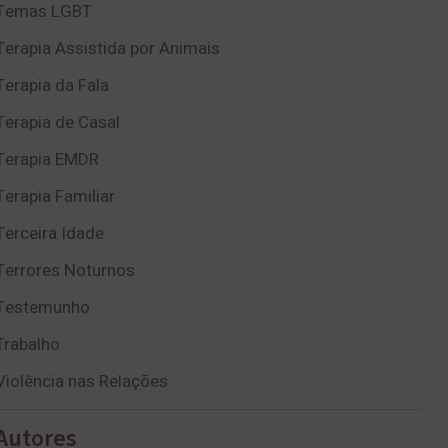
Temas LGBT
Terapia Assistida por Animais
Terapia da Fala
Terapia de Casal
Terapia EMDR
Terapia Familiar
Terceira Idade
Terrores Noturnos
Testemunho
Trabalho
Violência nas Relações
Autores