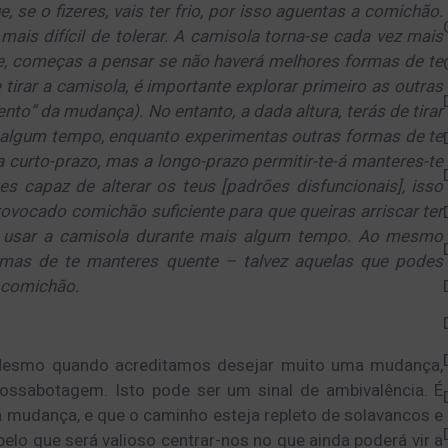
, se o fizeres, vais ter frio, por isso aguentas a comichão.
is difícil de tolerar. A camisola torna-se cada vez mais
te, começas a pensar se não haverá melhores formas de te
tirar a camisola, é importante explorar primeiro as outras
to” da mudança). No entanto, a dada altura, terás de tirar
e algum tempo, enquanto experimentas outras formas de te
 curto-prazo, mas a longo-prazo permitir-te-á manteres-te
 capaz de alterar os teus [padrões disfuncionais], isso
rovocado comichão suficiente para que queiras arriscar ter
r a usar a camisola durante mais algum tempo. Ao mesmo
ormas de te manteres quente – talvez aquelas que podes
z comichão.
Mesmo quando acreditamos desejar muito uma mudança,
ossabotagem. Isto pode ser um sinal de ambivalência. É
a mudança, e que o caminho esteja repleto de solavancos e
elo que será valioso centrar-nos no que ainda poderá vir a