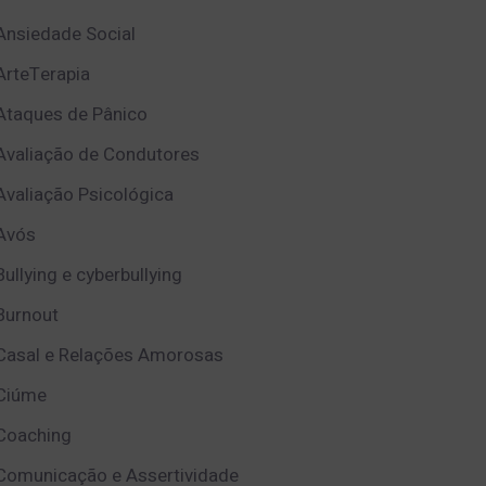
Ansiedade Social
ArteTerapia
Ataques de Pânico
Avaliação de Condutores
Avaliação Psicológica
Avós
Bullying e cyberbullying
Burnout
Casal e Relações Amorosas
Ciúme
Coaching
Comunicação e Assertividade