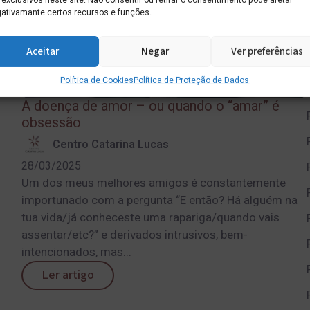
 exclusivos neste site. Não consentir ou retirar o consentimento pode afetar
ativamante certos recursos e funções.
Aceitar
Negar
Ver preferências
Política de Cookies
Política de Proteção de Dados
A doença de amor – ou quando o “amar” é
obsessão
Centro Catarina Lucas
28/03/2025
Um dos meus melhores amigos é constantemente
importunado com a pergunta “E então? Há alguém na
tua vida/já conheceste uma rapariga/quando vais
assentar/etc?” e derivados intrusivos, bem-
intencionados, mas...
Ler artigo