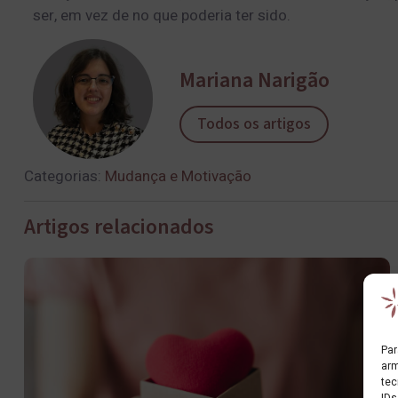
ser, em vez de no que poderia ter sido.
Mariana Narigão
Todos os artigos
Categorias:
Mudança e Motivação
Artigos relacionados
Par
arm
tec