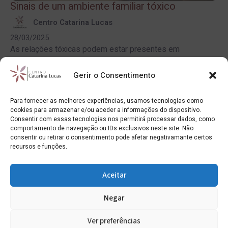
Sinais de um ambiente familiar tóxico
Centro Catarina Lucas
28/03/2025
As relações tóxicas podem estar presentes em
diferentes vertentes da nossa vida, nomeadamente nas
nossas amizades, no trabalho, nas nossas relações
Gerir o Consentimento
amorosas ou na nossa família. As relações...
Para fornecer as melhores experiências, usamos tecnologias como
Ler artigo
cookies para armazenar e/ou aceder a informações do dispositivo.
Consentir com essas tecnologias nos permitirá processar dados, como
comportamento de navegação ou IDs exclusivos neste site. Não
consentir ou retirar o consentimento pode afetar negativamante certos
recursos e funções.
Aceitar
Negar
Ver preferências