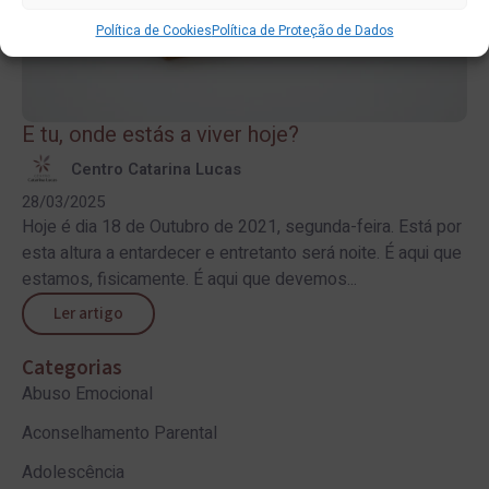
Política de Cookies
Política de Proteção de Dados
E tu, onde estás a viver hoje?
Centro Catarina Lucas
28/03/2025
Hoje é dia 18 de Outubro de 2021, segunda-feira. Está por
esta altura a entardecer e entretanto será noite. É aqui que
estamos, fisicamente. É aqui que devemos...
Ler artigo
Categorias
Abuso Emocional
Aconselhamento Parental
Adolescência