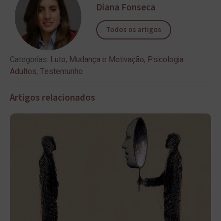
Diana Fonseca
Todos os artigos
Categorias:
Luto
,
Mudança e Motivação
,
Psicologia
Adultos
,
Testemunho
Artigos relacionados