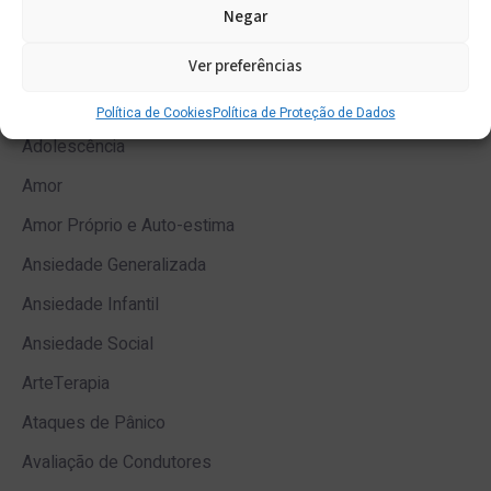
Negar
Categorias
Ver preferências
Abuso Emocional
Aconselhamento Parental
Política de Cookies
Política de Proteção de Dados
Adolescência
Amor
Amor Próprio e Auto-estima
Ansiedade Generalizada
Ansiedade Infantil
Ansiedade Social
ArteTerapia
Ataques de Pânico
Avaliação de Condutores