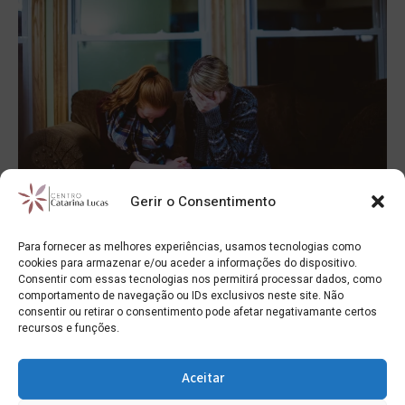
Gerir o Consentimento
Sinais de um ambiente familiar tóxico
Para fornecer as melhores experiências, usamos tecnologias como
Centro Catarina Lucas
cookies para armazenar e/ou aceder a informações do dispositivo.
28/03/2025
Consentir com essas tecnologias nos permitirá processar dados, como
comportamento de navegação ou IDs exclusivos neste site. Não
As relações tóxicas podem estar presentes em
consentir ou retirar o consentimento pode afetar negativamante certos
diferentes vertentes da nossa vida, nomeadamente nas
recursos e funções.
nossas amizades, no trabalho, nas nossas relações
amorosas ou na nossa família. As relações...
Aceitar
Ler artigo