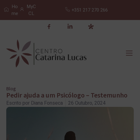
Ho
MyC
+351 217 270 266
me
CL
Blog
Pedir ajuda a um Psicólogo – Testemunho
Escrito por
Diana Fonseca
26 Outubro, 2024